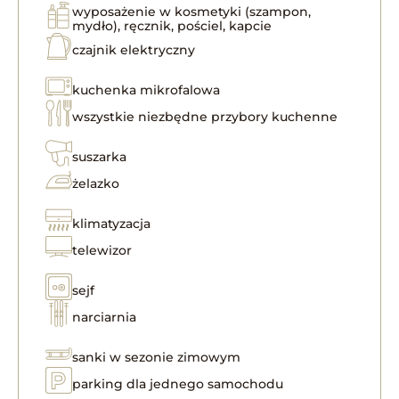
wyposażenie w kosmetyki (szampon,
mydło), ręcznik, pościel, kapcie
czajnik elektryczny
kuchenka mikrofalowa
wszystkie niezbędne przybory kuchenne
suszarka
żelazko
klimatyzacja
telewizor
sejf
narciarnia
sanki w sezonie zimowym
parking dla jednego samochodu