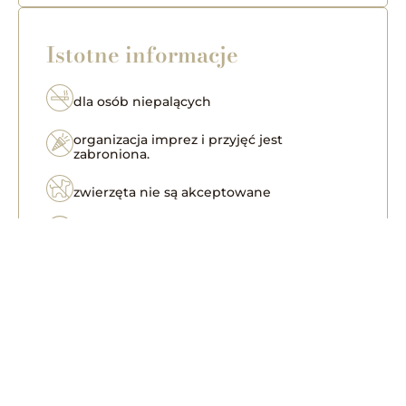
Istotne informacje
dla osób niepalących
organizacja imprez i przyjęć jest
zabroniona.
zwierzęta nie są akceptowane
apartament tylko dla osób dorosłych
Jednopoziomy, zlokalizowany w
przyziemiu apartament o powierzchni
ponad 81 m², idealny dla sześciu osób.
Składa się z dwóch sypialni
, każda z