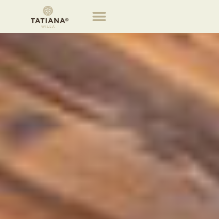
Obiekty willa Tatiana