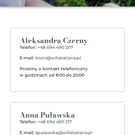
Kontakt
Willa Tatiana to pięć willi w centrum Zakopanego, w których
oferujemy wyjątkowe, w pełni wyposażone apartamenty.
Aleksandra Czerny
Telefon:
+48 694 490 207
E-mail:
biuro@willatatiana.pl
Prosimy o kontakt telefoniczny
w godzinach od 8:00 do 20:00
Anna Puławska
Telefon:
+48 694 490 217
E-mail:
apulawska@willatatiana.pl