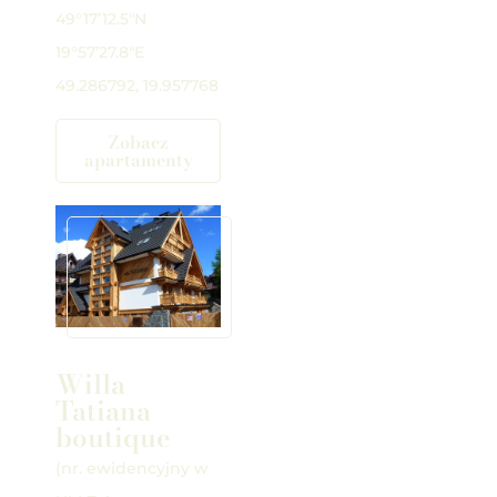
49°17’12.5″N
19°57’27.8″E
49.286792, 19.957768
Zobacz
apartamenty
Willa
Tatiana
boutique
(nr. ewidencyjny w