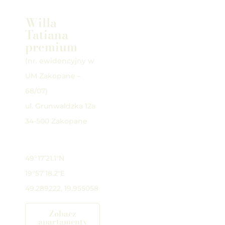
Willa
Tatiana
premium
(nr. ewidencyjny w
UM Zakopane –
68/07)
ul. Grunwaldzka 12a
34-500 Zakopane
Google Maps
49°17’21.1″N
19°57’18.2″E
49.289222, 19.955058
Zobacz
apartamenty