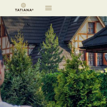
Obiekty willa Tatiana