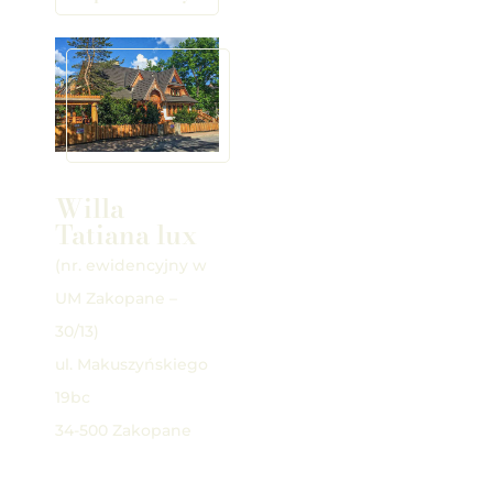
Willa
Tatiana lux
(nr. ewidencyjny w
UM Zakopane –
30/13)
ul. Makuszyńskiego
19bc
34-500 Zakopane
Google Maps