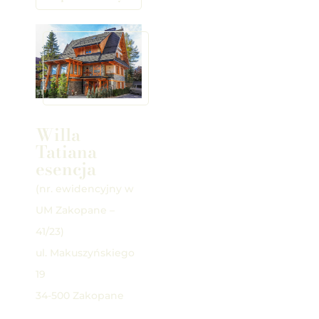
Willa
Tatiana
esencja
(nr. ewidencyjny w
UM Zakopane –
41/23)
ul. Makuszyńskiego
19
34-500 Zakopane