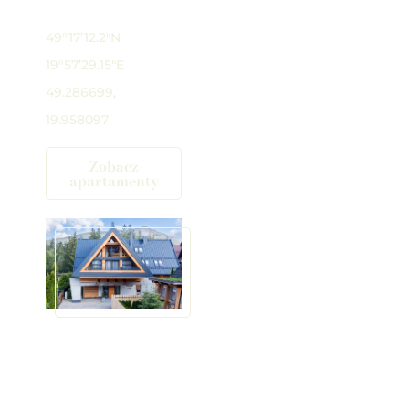
Google Maps
49°17’12.2″N
19°57’29.15″E
49.286699,
19.958097
Zobacz
apartamenty