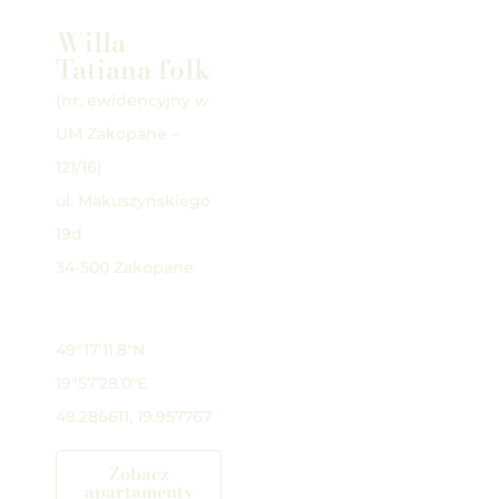
Willa
Tatiana folk
(nr. ewidencyjny w
UM Zakopane –
121/16)
ul. Makuszyńskiego
19d
34-500 Zakopane
Google Maps
49°17’11.8″N
19°57’28.0″E
49.286611, 19.957767
Zobacz
apartamenty