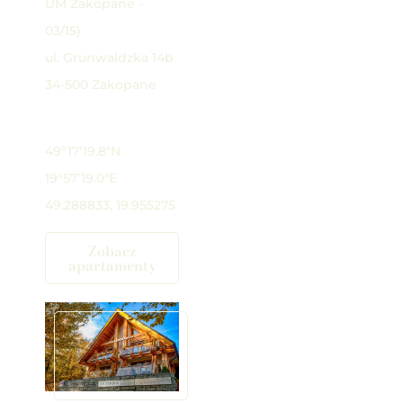
UM Zakopane –
03/15)
ul. Grunwaldzka 14b
34-500 Zakopane
Google Maps
49°17’19.8″N
19°57’19.0″E
49.288833, 19.955275
Zobacz
apartamenty