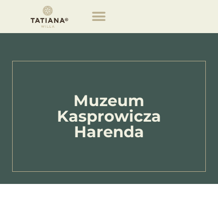
Obiekty willa Tatiana
Muzeum
Kasprowicza
Harenda