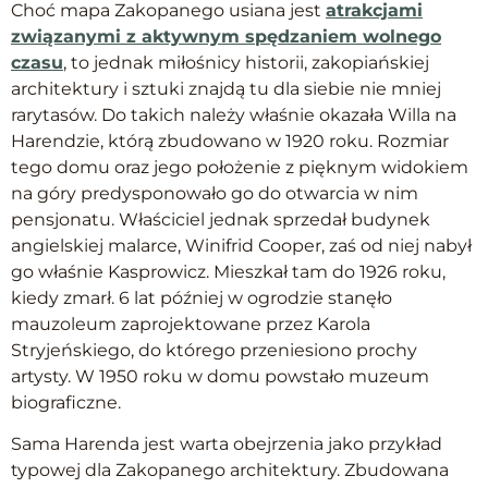
Choć mapa Zakopanego usiana jest
atrakcjami
związanymi z aktywnym spędzaniem wolnego
czasu
, to jednak miłośnicy historii, zakopiańskiej
architektury i sztuki znajdą tu dla siebie nie mniej
rarytasów. Do takich należy właśnie okazała Willa na
Harendzie, którą zbudowano w 1920 roku. Rozmiar
tego domu oraz jego położenie z pięknym widokiem
na góry predysponowało go do otwarcia w nim
pensjonatu. Właściciel jednak sprzedał budynek
angielskiej malarce, Winifrid Cooper, zaś od niej nabył
go właśnie Kasprowicz. Mieszkał tam do 1926 roku,
kiedy zmarł. 6 lat później w ogrodzie stanęło
mauzoleum zaprojektowane przez Karola
Stryjeńskiego, do którego przeniesiono prochy
artysty. W 1950 roku w domu powstało muzeum
biograficzne.
Sama Harenda jest warta obejrzenia jako przykład
typowej dla Zakopanego architektury. Zbudowana