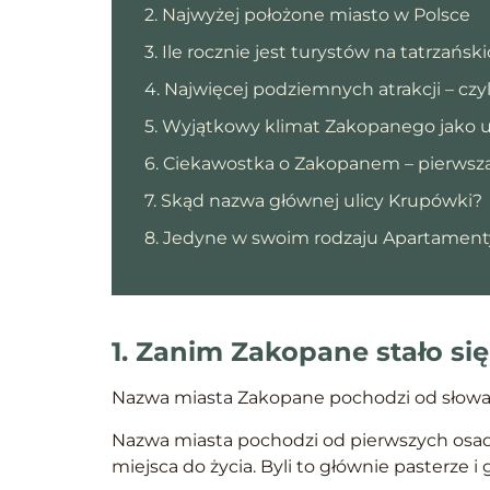
2. Najwyżej położone miasto w Polsce
3. Ile rocznie jest turystów na tatrzańs
4. Najwięcej podziemnych atrakcji – czyl
5. Wyjątkowy klimat Zakopanego jako 
6. Ciekawostka o Zakopanem – pierwsza
7. Skąd nazwa głównej ulicy Krupówki?
8. Jedyne w swoim rodzaju Apartament
1. Zanim Zakopane stało się
Nazwa miasta Zakopane pochodzi od słowa 
Nazwa miasta pochodzi od pierwszych osadn
miejsca do życia. Byli to głównie pasterze i