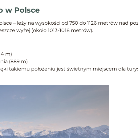
o w Polsce
lsce – leży na wysokości od 750 do 1126 metrów nad po
jeszcze wyżej (około 1013-1018 metrów).
94 m)
żnia (889 m)
zięki takiemu położeniu jest świetnym miejscem dla turys