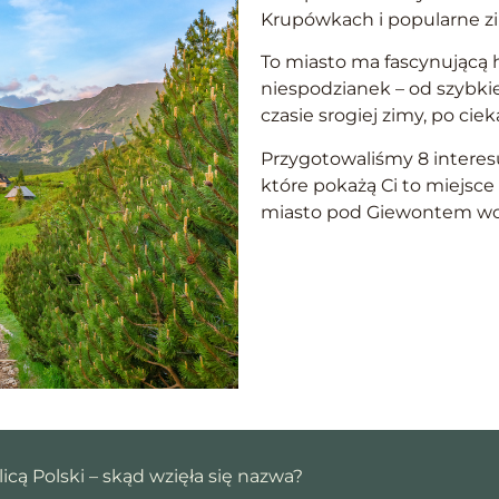
Krupówkach i popularne z
To miasto ma fascynującą hi
niespodzianek – od szybki
czasie srogiej zimy, po cie
Przygotowaliśmy 8 intere
które pokażą Ci to miejsce 
miasto pod Giewontem wci
icą Polski – skąd wzięła się nazwa?