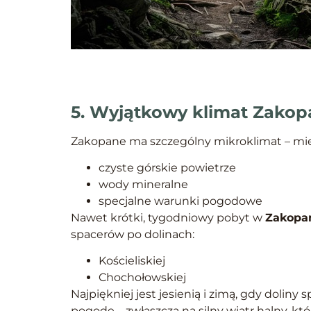
5. Wyjątkowy klimat Zakop
Zakopane ma szczególny mikroklimat – mies
czyste górskie powietrze
wody mineralne
specjalne warunki pogodowe
Nawet krótki, tygodniowy pobyt w
Zakop
spacerów po dolinach:
Kościeliskiej
Chochołowskiej
Najpiękniej jest jesienią i zimą, gdy dolin
pogodę – zwłaszcza na silny wiatr halny, k