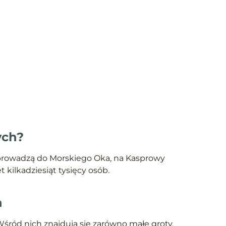
ych?
sy prowadzą do Morskiego Oka, na Kasprowy
kilkadziesiąt tysięcy osób.
h
 Wśród nich znajdują się zarówno małe groty,