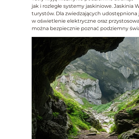
jak i rozległe systemy jaskiniowe. Jaskinia 
turystów. Dla zwiedzających udostępniona j
w oświetlenie elektryczne oraz przystosowan
można bezpiecznie poznać podziemny świa