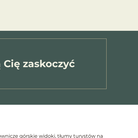
s
Kontakt
 Cię zaskoczyć
ownicze górskie widoki, tłumy turystów na