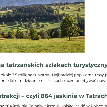
w na tatrzańskich szlakach turystyczn
ą około 3,5 miliona turystów. Najbardziej popularne tra
onie letnim dziennie na szlakach może przebywać nawet 
rakcji – czyli 864 jaskinie w Tatrac
aż 864 jaskinie. To największe skupisko jaskiń w Polsce.