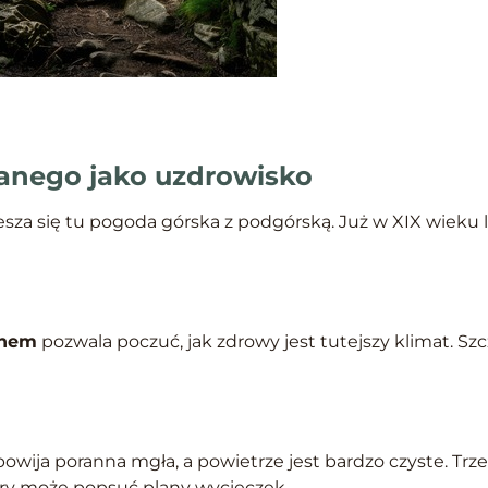
anego jako uzdrowisko
za się tu pogoda górska z podgórską. Już w XIX wieku lu
anem
pozwala poczuć, jak zdrowy jest tutejszy klimat. S
y spowija poranna mgła, a powietrze jest bardzo czyste. 
tóry może popsuć plany wycieczek.