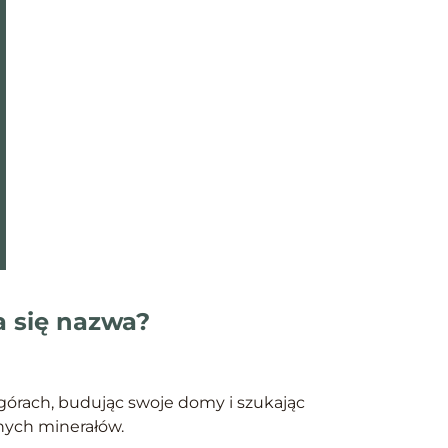
a się nazwa?
górach, budując swoje domy i szukając
nnych minerałów.