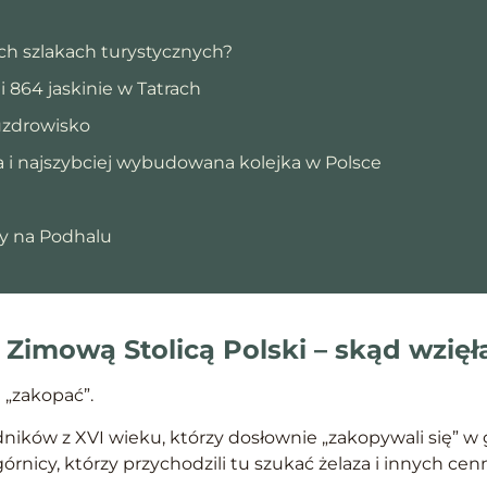
kich szlakach turystycznych?
i 864 jaskinie w Tatrach
uzdrowisko
 i najszybciej wybudowana kolejka w Polsce
y na Podhalu
 Zimową Stolicą Polski – skąd wzięł
„zakopać”.
ików z XVI wieku, którzy dosłownie „zakopywali się” w 
 górnicy, którzy przychodzili tu szukać żelaza i innych ce