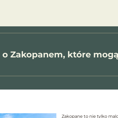
ty
Obiekty willa Tatiana
Przewodnik
O na
 o Zakopanem, które mogą
Zakopane to nie tylko mal