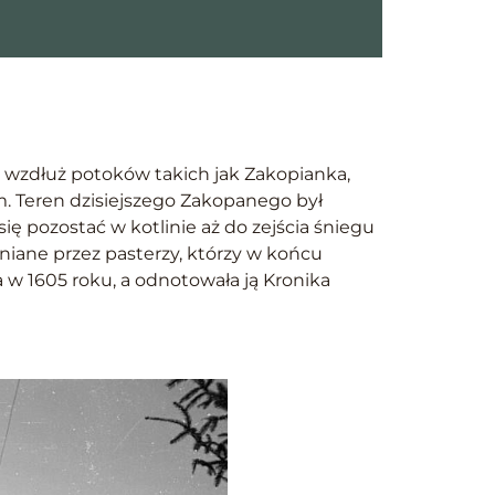
ę wzdłuż potoków takich jak Zakopianka,
m. Teren dzisiejszego Zakopanego był
ę pozostać w kotlinie aż do zejścia śniegu
iane przez pasterzy, którzy w końcu
a w 1605 roku, a odnotowała ją Kronika