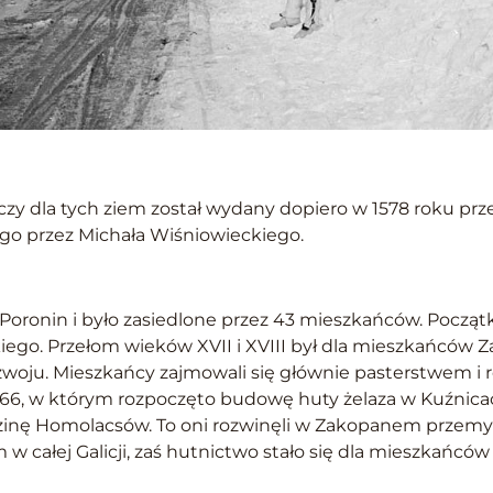
y dla tych ziem został wydany dopiero w 1578 roku prze
ego przez Michała Wiśniowieckiego.
oronin i było zasiedlone przez 43 mieszkańców. Począt
ackiego. Przełom wieków XVII i XVIII był dla mieszkańc
ozwoju. Mieszkańcy zajmowali się głównie pasterstwem i 
66, w którym rozpoczęto budowę huty żelaza w Kuźnica
zinę Homolacsów. To oni rozwinęli w Zakopanem przemysł h
 całej Galicji, zaś hutnictwo stało się dla mieszkańcó