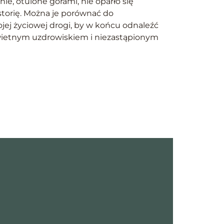
ie, otulone górami, nie oparło się
torię. Można je porównać do
jej życiowej drogi, by w końcu odnaleźć
 świetnym uzdrowiskiem i niezastąpionym