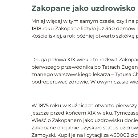
Zakopane jako uzdrowisko
Mniej więcej w tym samym czasie, czyli na p
1818 roku Zakopane liczyło już 340 domów 
Kościeliskiej, a rok później otwarto szkółkę p
Druga połowa XIX wieku to rozkwit Zakopan
pierwszego przewodnika po Tatrach Eugeniu
znanego warszawskiego lekarza – Tytusa C
podreperować zdrowie. W owym czasie wieś 
W 1875 roku w Kuźnicach otwarto pierwszy 
jeszcze przed końcem XIX wieku. Tymczasem
Wieść o Zakopanem jako uzdrowisku docierał
Zakopane oficjalnie uzyskało status uzdrowi
Zamoyski. Kupił je na licytacji za 460002 zł