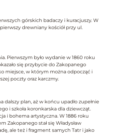
ierwszych górskich badaczy i kuracjuszy. W
ierwszy drewniany kościół przy ul.
nia. Pierwszym było wydanie w 1860 roku
okazało się przybycie do Zakopanego
ko miejsce, w którym można odpocząć i
zej poczty oraz karczmy.
 dalszy plan, aż w końcu upadło zupełnie
o i szkoła koronkarska dla dziewcząt.
cja i bohema artystyczna. W 1886 roku
ielem Zakopanego stał się Władysław
adę, ale też i fragment samych Tatr i jako