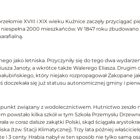
rzełomie XVIII i XIX wieku Kuźnice zaczęły przyciągać p
i niespełna 2000 mieszkańców. W 1847 roku zbudowano p
arafialną.
ego jako letniska. Przyczyniły się do tego dwa wydarze
sza Janoty, a wkrótce także Walerego Eliasza. Drugim 
hałubińskiego, który niejako rozpropagował Zakopane ja
doczekała się już statusu autonomicznej gminy i pierws
punkt związany z wodolecznictwem. Hutnictwo zeszło na
 powstało kilka szkół w tym Szkoła Przemysłu Drzewneg
a w coraz dalsze zakątki Polski, skąd ściągała arystokra
ska (tzw. Stacji Klimatycznej). Trzy lata później właścic
ote i 3 centy. Hrabia nabył w ten sposób nie tylko samą os