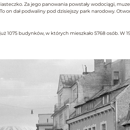
iasteczko. Za jego panowania powstały wodociągi, muzea
. To on dał podwaliny pod dzisiejszy park narodowy. Otworz
ż 1075 budynków, w których mieszkało 5768 osób. W 1933