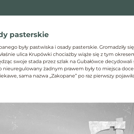
dy pasterskie
anego były pastwiska i osady pasterskie. Gromadziły si
właśnie ulica Krupówki chociażby wiąże się z tym okrese
dząc swoje stada przez szlak na Gubałówce decydowali si
ób nieuregulowany żadnym prawem były to miejsca docen
Co ciekawe, sama nazwa „Zakopane” po raz pierwszy pojawił