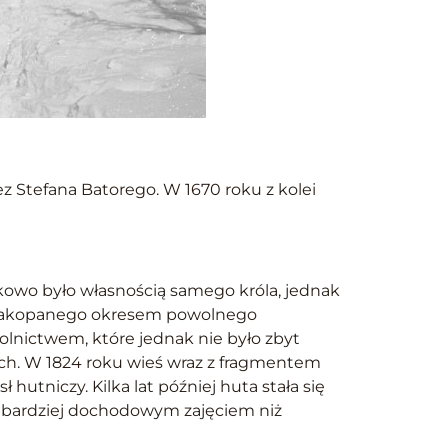
z Stefana Batorego. W 1670 roku z kolei
kowo było własnością samego króla, jednak
ów Zakopanego okresem powolnego
rolnictwem, które jednak nie było zbyt
ch. W 1824 roku wieś wraz z fragmentem
utniczy. Kilka lat później huta stała się
w bardziej dochodowym zajęciem niż