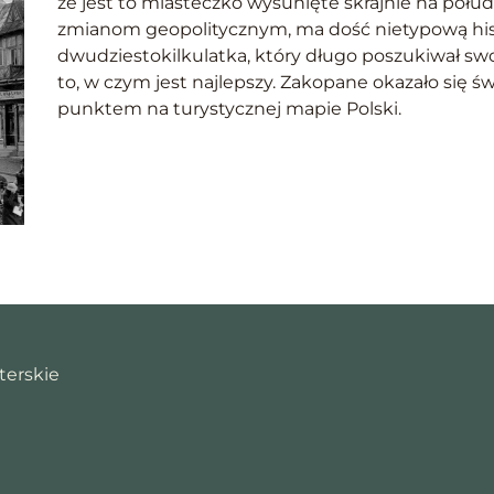
że jest to miasteczko wysunięte skrajnie na połudn
zmianom geopolitycznym, ma dość nietypową his
dwudziestokilkulatka, który długo poszukiwał swo
to, w czym jest najlepszy. Zakopane okazało się
punktem na turystycznej mapie Polski.
terskie