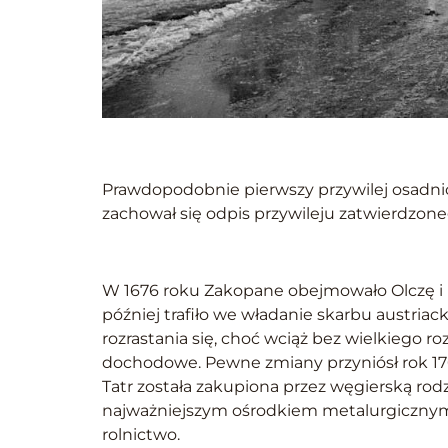
Prawdopodobnie pierwszy przywilej osadnicz
zachował się odpis przywileju zatwierdzon
W 1676 roku Zakopane obejmowało Olczę i P
później trafiło we władanie skarbu austri
rozrastania się, choć wciąż bez wielkiego r
dochodowe. Pewne zmiany przyniósł rok 17
Tatr została zakupiona przez węgierską rod
najważniejszym ośrodkiem metalurgicznym w
rolnictwo.