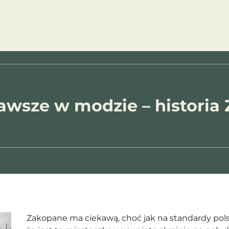
ty
Obiekty willa Tatiana
Przewodnik
O na
awsze w modzie – historia
Zakopane ma ciekawą, choć jak na standardy pols